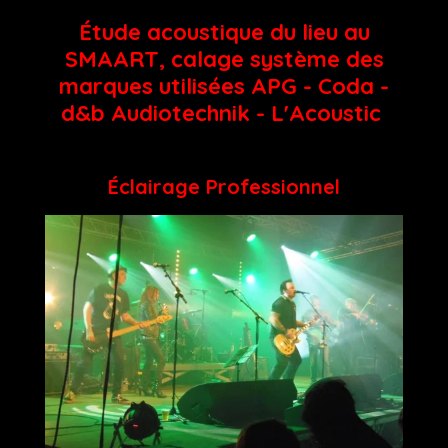
Étude acoustique du lieu au
SMAART, calage système des
marques utilisées APG - Coda -
d&b Audiotechnik - L'Acoustic
Éclairage Professionnel