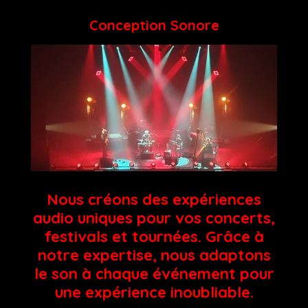
Conception Sonore
Nous créons des expériences
audio uniques pour vos concerts,
festivals et tournées. Grâce à
notre expertise, nous adaptons
le son à chaque événement pour
une expérience inoubliable.